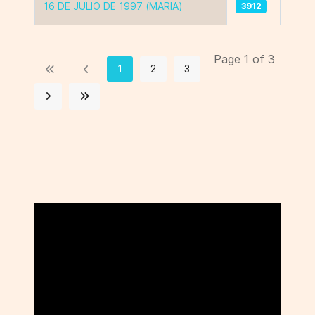
16 DE JULIO DE 1997 (MARIA)
3912
Page 1 of 3
1
2
3