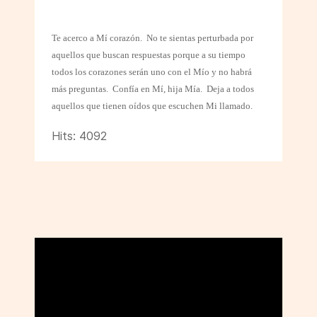
Te acerco a Mí corazón.
No te sientas perturbada por
aquellos que buscan respuestas porque a su tiempo
todos los corazones serán uno con el Mío y no habrá
más preguntas.
Confía en Mí, hija Mía.
Deja a todos
aquellos que tienen oídos que escuchen Mi llamado.
Hits: 4092