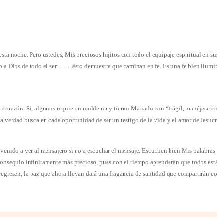
ta noche. Pero ustedes, Mis preciosos hijitos con todo el equipaje espiritual en sus
a Dios de todo el ser …… ésto demuestra que caminan en fe. Es una fe bien ilumina
 corazón. Si, algunos requieren molde muy tierno Mariado con “
frágil, manéjese c
la verdad busca en cada oportunidad de ser un testigo de la vida y el amor de Jesucr
venido a ver al mensajero si no a escuchar el mensaje. Escuchen bien Mis palabras
 obsequio infinitamente más precioso, pues con el tiempo aprenderán que todos están
egresen, la paz que ahora llevan dará una fragancia de santidad que compartirán c