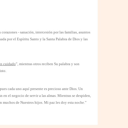
 corazones - sanación, intercesión por las familias, asuntos
da por el Espíritu Santo y la Santa Palabra de Dios y las
on cuidado
”, mientras otros reciben Su palabra y son
isto.
 pues cada uno aquí presente es precioso ante Dios. Un
 en el negocio de servir a las almas. Mientras se despiden,
on muchos de Nuestros hijos. Mi paz les doy esta noche.”