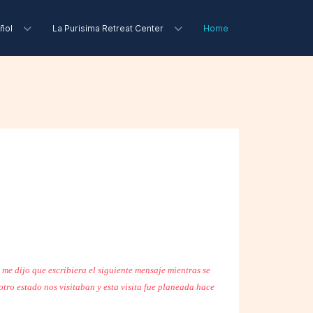
ñol
La Purisima Retreat Center
Home
e me dijo que escribiera el siguiente mensaje mientras se
tro estado nos visitaban y esta visita fue planeada hace