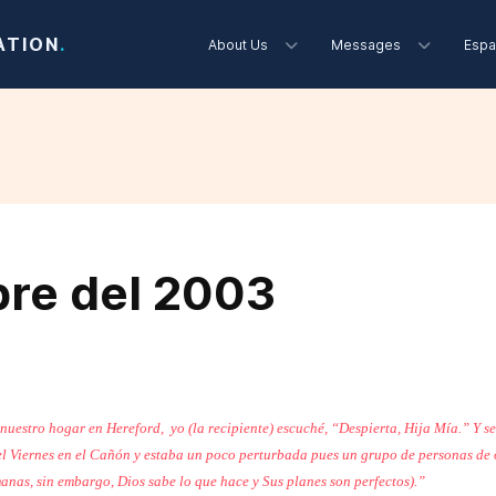
ATION
.
About Us
Messages
Espa
re del 2003
nuestro hogar en Hereford,
yo (la recipiente) escuché, “Despierta, Hija Mía.” Y s
el Viernes en el Cañón y estaba un poco perturbada pues un grupo de personas de o
nas, sin embargo, Dios sabe lo que hace y Sus planes son perfectos).”