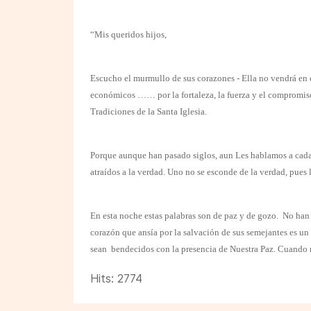
“Mis queridos hijos,
Escucho el murmullo de sus corazones - Ella no vendrá en es
económicos …… por la fortaleza, la fuerza y el compromiso 
Tradiciones de la Santa Iglesia.
Porque aunque han pasado siglos, aun Les hablamos a cada
atraídos a la verdad. Uno no se esconde de la verdad, pues 
En esta noche estas palabras son de paz y de gozo. No han 
corazón que ansía por la salvación de sus semejantes es un
sean
bendecidos con la presencia de Nuestra Paz. Cuando r
Hits: 2774