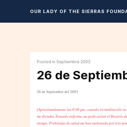
OUR LADY OF THE SIERRAS FOUND
Posted in Septiembre 2003.
26 de Septiemb
26 de Septiembre del 2003
(Aproximadamente las 8:00 pm., cuando en meditación en 
me dictaba. Estando enferma, no pude asistir el Rosario d
tiempo. Problemas de salud me han molestado por tres sema