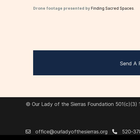
Drone footage presented by
Finding Sacred Spaces
.
Send A 
© Our Lady of the Sierras Foundation 501(c)(3)
office@ourladyofthesierras.org
520-37