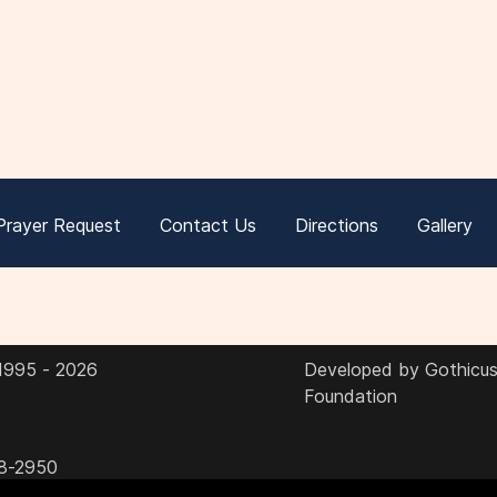
Prayer Request
Contact Us
Directions
Gallery
 1995 - 2026
Developed by Gothicus 
Foundation
8-2950