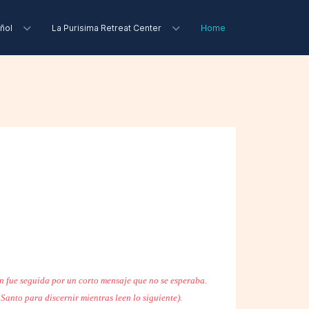
ñol
La Purisima Retreat Center
Home
n fue seguida por un corto mensaje que no se esperaba.
 Santo para discernir mientras leen lo siguiente).