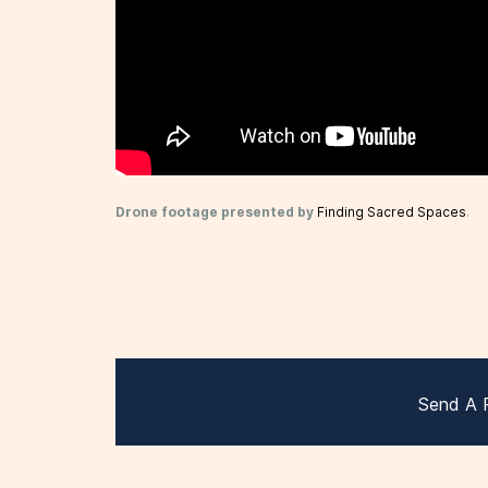
Drone footage presented by
Finding Sacred Spaces
.
Send A 