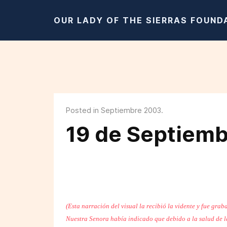
OUR LADY OF THE SIERRAS FOUND
Posted in Septiembre 2003.
19 de Septiemb
(Esta narración del visual la recibió la vidente y fue gra
Nuestra Senora había
indicado que debido a la salud de l