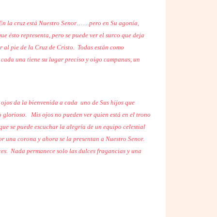
En la cruz está Nuestro Senor
……
pero en Su agonía,
ue ésto representa, pero se puede ver el surco que deja
 al pie de la Cruz de Cristo.
Todas están como
o cada una tiene su lugar preciso y oigo campanas, un
ojos da la bienvenida a cada
uno de Sus hijos que
o glorioso.
Mis ojos no pueden ver quien está en el trono
que se puede escuchar la alegría de un equipo celestial
or una corona y ahora se la presentan a Nuestro Senor.
luces. Nada permanece solo las dulces fragancias y una