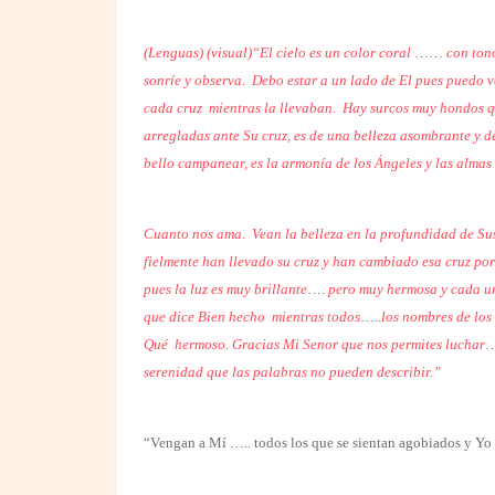
(Lenguas) (visual)“El cielo es un color coral
……
con ton
sonríe y observa. Debo estar a un lado de El pues puedo ve
cada cruz
mientras la llevaban. Hay surcos muy hondos que
arregladas ante Su cruz, es de una belleza asombrante y d
bello campanear, es la armonía de los Ángeles y las alma
Cuanto nos ama. Vean la belleza en la profundidad de Su
fielmente han llevado su cruz y han cambiado esa cruz por
pues la luz es muy brillante
….
pero muy hermosa y cada una
que dice Bien hecho mientras todos
…..
los nombres de los
Qué
hermoso. Gracias Mi Senor que nos permites luchar
…
serenidad que las palabras no pueden describir.”
“Vengan a Mí ….. todos los que se sientan agobiados y Yo 