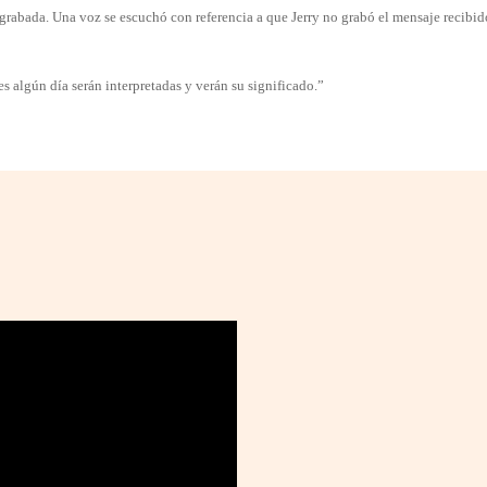
grabada. Una voz se escuchó con referencia a que Jerry no grabó el mensaje recibid
es algún día serán interpretadas y verán su significado.”