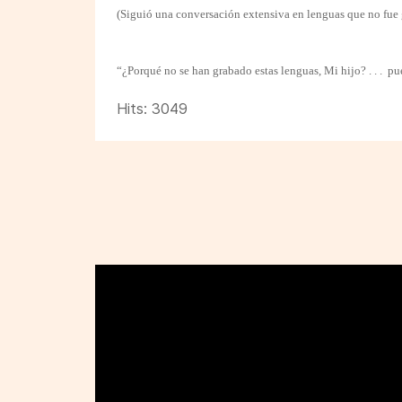
(Siguió una conversación extensiva en lenguas que no fue 
“¿Porqué no se han grabado estas lenguas, Mi hijo? . . . pu
Hits: 3049