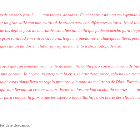
os de morado y azul
……
con toques
dorados. En el centro está una cruz grande. 
r un gran valle con una multitud de cruces pero con diferentes colores. No sé lo q
 los dejó el peso de la cruz de esta alma tan bella que padeció mucho para llegar
e gran santidad y mientras cada cruz llega, no puedo ver el alma que la lleva, per
s que cantan unidos en alabanza y agradecimiento a Dios Todopoderoso.
s ojos que son como un yacimiento de amor.
No habla pero con una mirada de Sus 
 una corona. Ya no veo un cuerpo en la cruz, la cruz desaparece, solo hay un tron
 de estas almas lleva su regalo precioso y lo pone ante el trono de Dios. Parece 
 que han llevado su cruz resuenan. Estos son los que han cambiado su cruz
……
p
..
para conocer la gloria que les
espera a todos Tus hijos. Un fuerte destello de 
les daré descanso.
”