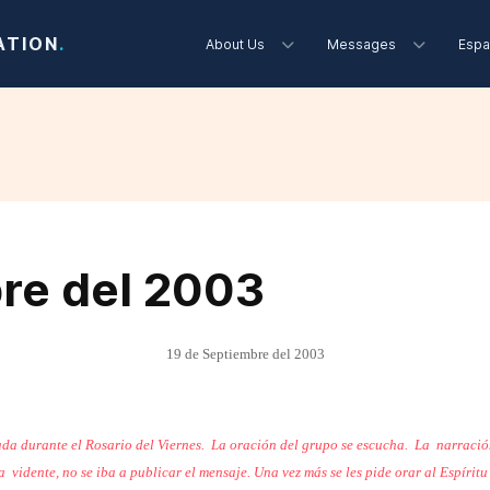
ATION
.
About Us
Messages
Espa
re del 2003
19 de Septiembre del 2003
bada durante el Rosario del Viernes. La oración del grupo se escucha. La
narració
a
vidente, no se iba a publicar el mensaje. Una vez más se les pide orar al Espíritu