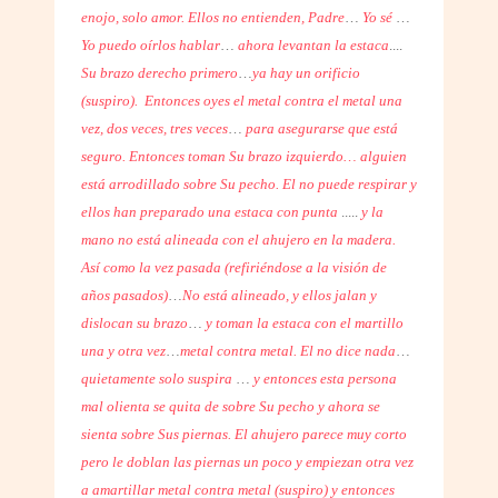
enojo, solo amor. Ellos no entienden, Padre
…
Yo sé
…
Yo puedo oírlos hablar
…
ahora levantan la estaca
....
Su brazo derecho primero
…
ya hay un orificio
(suspiro).
Entonces oyes el metal contra el metal una
vez, dos veces, tres veces
…
para asegurarse que está
seguro. Entonces toman Su brazo izquierdo… alguien
está arrodillado sobre Su pecho. El no puede respirar y
ellos han preparado una estaca con punta
.....
y la
mano no está alineada con el ahujero en la madera.
Así como la vez pasada (refiriéndose a la visión de
años pasados)
…
No está alineado, y ellos jalan y
dislocan su brazo
…
y toman la estaca con el martillo
una y otra vez
…
metal contra metal. El no dice nada
…
quietamente solo suspira
…
y entonces esta persona
mal olienta se quita de sobre Su pecho y ahora se
sienta sobre Sus piernas. El ahujero parece muy corto
pero le doblan las piernas un poco y empiezan otra vez
a amartillar metal contra metal (suspiro) y entonces