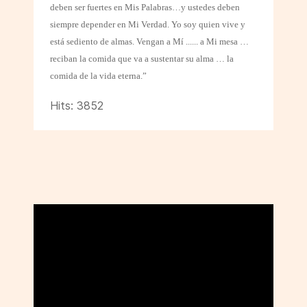
deben ser fuertes en Mis Palabras…y ustedes deben
siempre depender en Mi Verdad. Yo soy quien vive y
está sediento de almas. Vengan a Mí ...... a Mi mesa …
reciban la comida que va a sustentar su alma … la
comida de la vida eterna.”
Hits: 3852