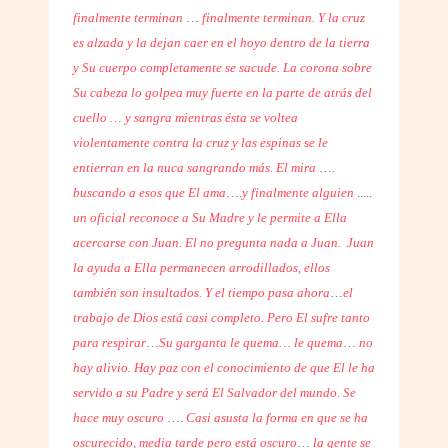
finalmente terminan
…
finalmente terminan. Y la cruz
es alzada y la dejan caer en el hoyo dentro de la tierra
y Su cuerpo completamente se sacude. La corona sobre
Su cabeza lo golpea muy fuerte en la parte de atrás del
cuello … y sangra mientras ésta se voltea
violentamente contra la cruz y las espinas se le
entierran en la nuca sangrando más. El mira
…
.
buscando a esos que El ama
….
y finalmente alguien
.....
un oficial reconoce a Su Madre y le permite a Ella
acercarse con Juan. El no pregunta nada a Juan.
Juan
la ayuda a Ella permanecen arrodillados, ellos
también son insultados. Y el tiempo pasa ahora
…
el
trabajo de Dios está casi completo. Pero El sufre tanto
para respirar
…
Su garganta le quema… le quema
…
no
hay alivio. Hay paz con el conocimiento de que El le ha
servido a su Padre y será El Salvador del mundo. Se
hace muy oscuro
….
Casi asusta la forma en que se ha
oscurecido, media tarde pero está oscuro
…
la gente se