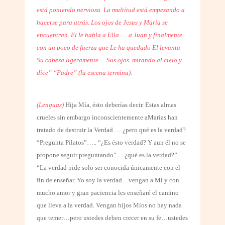
está poniendo nerviosa. La multitud está empezando a
hacerse para atrás. Los ojos de Jesus y Maria se
encuentran. El le habla a Ella
…
a Juan y finalmente
con un poco de fuerza que Le ha quedado El levanta
Su cabeza ligeramente
…
Sus ojos
mirando al cielo y
dice” “Padre” (la escena termina).
(Lenguas)
Hija Mía, ésto deberías decir.
Estas almas
crueles sin embargo inconscientemente aMarias han
tratado de destruir la Verdad … ¿pero qué es la verdad?
“Pregunta Pilatos”….. “¿Es ésto verdad? Y aun él no se
propone seguir preguntando”… ¿qué es la verdad?”
“La verdad pide solo ser conocida únicamente con el
fin de enseñar. Yo soy la verdad…vengan a Mi y con
mucho amor y gran paciencia les enseñaré el camino
que lleva a la verdad. Vengan hijos Míos no hay nada
que temer…pero ustedes deben crecer en su fe…ustedes