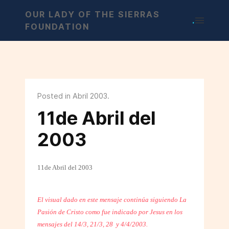
OUR LADY OF THE SIERRAS
.
FOUNDATION
Posted in Abril 2003.
11de Abril del
2003
11de Abril del 2003
El visual dado en este mensaje continúa siguiendo La
Pasión de Cristo como fue indicado por Jesus en los
mensajes del 14/3, 21/3, 28
y 4/4/2003.