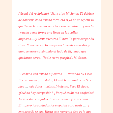
(Visual del recipiente) “Sí, te oigo Mi Senor. Tú debiste
de haberme dado mucha fortaleza si yo he de repetir lo
que Tú me haz hecho ver. Hace mucho calor
….
y mucha
, mucha gente forma una línea en las calles
angostas
….
y Jesus mientras El batalla para cargar Su
Cruz. Nadie me ve. Yo estoy exactamente en medio, y
aunque estoy caminando al lado de El, tengo que
quedarme cerca.
Nadie me ve (suspiro), Mi Senor.
El camina con mucha dificultad
….
llevando Su Cruz.
El cae con un gran dolor, El está batallando con Sus
pies
…
más dolor
…
más sufrimiento. Pero El sigue.
¿Qué no hay compasión? ¿Porqué están tan enojados?
Todos están enojados. Ellos se reúnen y se acercan a
El
…
pero los soldados los empujan para atrás
…
y
entonces El se cae. Hasta este momento ésto es lo que