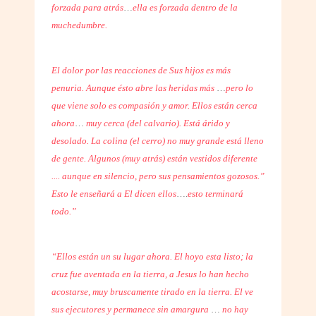
forzada para atrás
…
ella es forzada dentro de la
muchedumbre.
El dolor por las reacciones de Sus hijos es más
penuria. Aunque ésto abre las heridas más
…
pero lo
que viene solo es compasión y amor. Ellos están cerca
ahora
…
muy cerca (del calvario). Está árido y
desolado. La colina (el cerro) no muy grande está lleno
de gente. Algunos (muy atrás) están vestidos diferente
.... aunque en silencio, pero sus pensamientos gozosos.”
Esto le enseñará a El dicen ellos
….
esto terminará
todo.”
“Ellos están un su lugar ahora. El hoyo esta listo; la
cruz fue aventada en la tierra, a Jesus lo han hecho
acostarse, muy bruscamente tirado en la tierra. El ve
sus ejecutores y permanece sin amargura
…
no hay