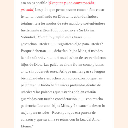
eso no es posible.
(Lenguas y una conversación
privada)
Les pido que permanezcan como niños en su
fe ……… confiando en Dios …… abandonándose
totalmente a los modos de este mundo y sosteniéndose
fuertemente a Dios Todopoderoso y a Su Divina
Voluntad.
Yo repito y repito estas frases ……
¿escuchan ustedes …… significan algo para ustedes?
Porque deberían…… deberían, hijos Míos, si ustedes
han de sobrevivir …… si ustedes han de ser verdaderos
hijos de Dios.
Las palabras ahora flotan como plumas
…… sin poder retraerse.
Así que mantengan su lengua
bien guardada y escuchen con su corazón porque las
palabras que hablo harán raíces profundas dentro de
ustedes y las palabras que ustedes hablan estarán
guardadas con mucha consideración …… con mucha
paciencia. Los amo, hijos Míos, y únicamente deseo lo
mejor para ustedes.
Recen por que esa pureza de
corazón y que su alma se reúna con la Luz del Amor
Eterno."