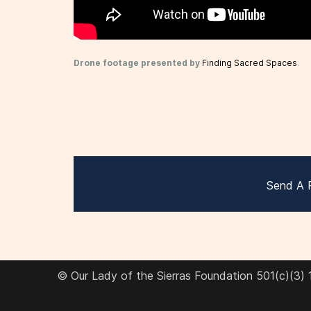
Drone footage presented by
Finding Sacred Spaces
.
Send A 
© Our Lady of the Sierras Foundation 501(c)(3)