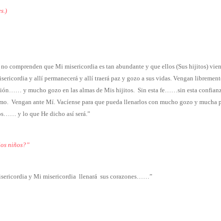
s.)
 no comprenden que Mi misericordia es tan abundante y que ellos (Sus hijitos) vie
misericordia y allí permanecerá y allí traerá paz y gozo a sus vidas. Vengan 
ón…… y mucho gozo en las almas de Mis hijitos. Sin esta fe……sin esta confian
mismo. Vengan ante Mí. Vacíense para que pueda llenarlos con mucho gozo y mucha
s…… y lo que He dicho así será.”
 los niños?”
ericordia y Mi misericordia llenará
sus corazones……”