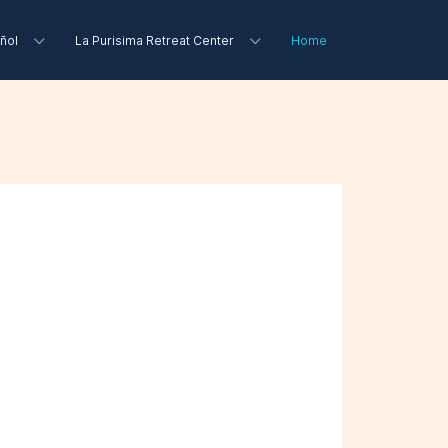
ñol
La Purisima Retreat Center
Home