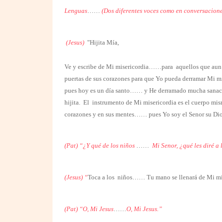
Lenguas
……
(Dos diferentes voces como en conversacione
(Jesus)
"Hijita Mía,
Ve y escribe de Mi misericordia……para
aquellos que aun
puertas de sus corazones para que Yo pueda derramar Mi 
pues hoy es un día santo…… y He derramado mucha sanaci
hijita. El instrumento de Mi misericordia es el cuerpo 
corazones y en sus mentes…… pues Yo soy el Senor su Dio
(Pat) “¿Y qué de los niños
……
Mi Senor, ¿qué les diré a
(Jesus) “
Toca a los
niños…… Tu mano se llenará de Mi mis
(Pat) “O, Mi Jesus
……
O, Mi Jesus.”