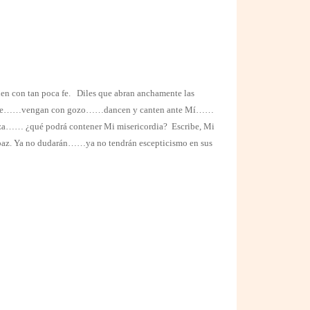
nen con tan poca fe.
Diles que abran anchamente las
libremente……vengan con gozo……dancen y canten ante Mí……
za…… ¿qué podrá contener Mi misericordia? Escribe, Mi
 paz. Ya no dudarán……ya no tendrán escepticismo en sus