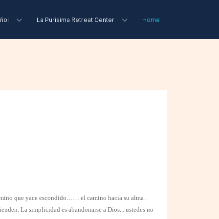
ñol
La Purisima Retreat Center
Home
l camino que yace escondido…… el camino hacia su alma .
ienden. La simplicidad es abandonarse a Dios... ustedes no