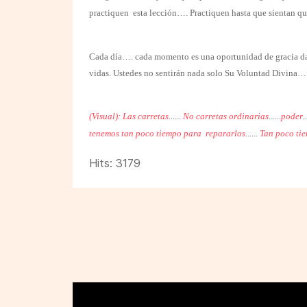
practiquen
esta lección…. Practiquen hasta que sientan que
Cada día…. cada momento es una oportunidad de gracia dada
vidas. Ustedes no sentirán nada solo Su Voluntad Divina….
(Visual): Las carretas
......
No carretas ordinarias
......
poder
.
tenemos tan poco tiempo para
repararlos
......
Tan poco ti
Hits: 3179