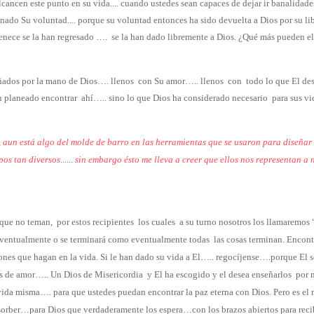
ancen este punto en su vida.... cuando ustedes sean capaces de dejar ir banalidad
nado Su voluntad.... porque su voluntad entonces ha sido devuelta a Dios por su l
tenece se la han regresado ….
se la han dado libremente a Dios. ¿Qué más pueden ell
ñados por la mano de Dios…. llenos
con Su amor….. llenos
con
todo lo que El de
n planeado encontrar
ahí….. sino lo que Dios ha considerado necesario
para sus vi
, aun está algo del molde de barro en las herramientas que se usaron para diseña
pos tan diversos
......
sin embargo ésto me lleva a creer que ellos nos representan a 
que no teman,
por estos recipientes
los cuales
a su turno nosotros los llamaremos 
ventualmente o se terminará como eventualmente todas
las cosas terminan. Encon
nes que hagan en la vida. Si le han dado su vida a El….. regocíjense….porque El se
ios de amor….. Un Dios de Misericordia
y El ha escogido y el desea enseñarlos
por 
vida misma…. para que ustedes puedan encontrar la paz eterna con Dios. Pero es el
rber…para Dios que verdaderamente los espera…con los brazos abiertos para reci