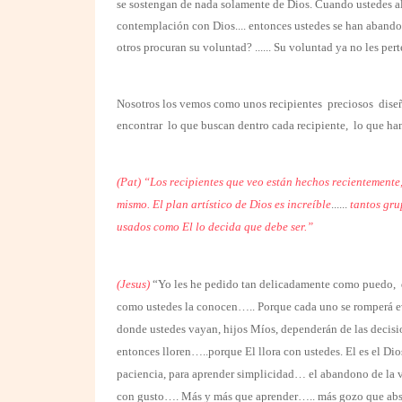
se sostengan de nada solamente de Dios. Cuando ustedes alc
contemplación con Dios.... entonces ustedes se han abando
otros procuran su voluntad? ...... Su voluntad ya no les per
Nosotros los vemos como unos recipientes
preciosos
dise
encontrar
lo que buscan dentro cada recipiente,
lo que ha
(Pat) “Los recipientes que veo están hechos recientemente
mismo. El plan artístico de Dios es increíble
......
tantos gru
usados como El lo decida que debe ser.”
(Jesus)
“Yo les he pedido tan delicadamente como puedo,
como ustedes la conocen….. Porque cada uno se romperá e
donde ustedes vayan, hijos Míos, dependerán de las decisio
entonces lloren…..porque El llora con ustedes. El es el D
paciencia, para aprender simplicidad… el abandono de la 
con gusto…. Más y más que aprender….. más gozo que abso