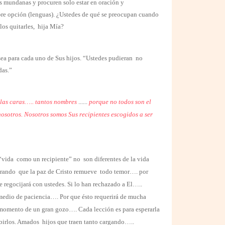
es mundanas y procuren solo estar en oración y
ibre opción (lenguas). ¿Ustedes de qué se preocupan cuando
os quitarles,
hija Mía?
sea para cada uno de Sus hijos. “Ustedes pudieran
no
das.”
r las caras….. tantos nombres
......
porque no todos son el
nosotros. Nosotros somos Sus recipientes escogidos a ser
“vida
como un recipiente” no
son diferentes de la vida
trando
que la paz de Cristo remueve
todo temor…. por
 regocijará con ustedes. Si lo han rechazado a El…..
medio de paciencia…. Por que ésto requerirá de mucha
 momento de un gran gozo…. Cada lección es para esperarla
birlos. Amados
hijos que traen tanto cargando…..