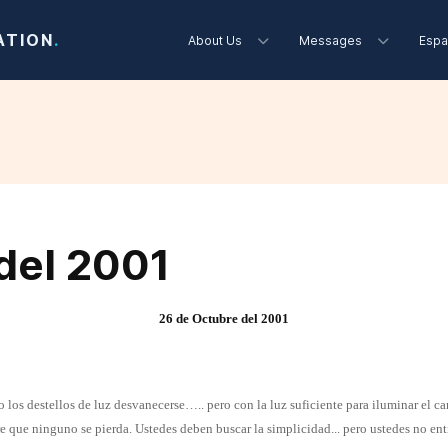
ATION
.
About Us
Messages
Espa
del 2001
26 de Octubre del 2001
o los destellos de luz desvanecerse….. pero con la luz suficiente para iluminar e
e que ninguno se pierda. Ustedes deben buscar la simplicidad... pero ustedes no ent