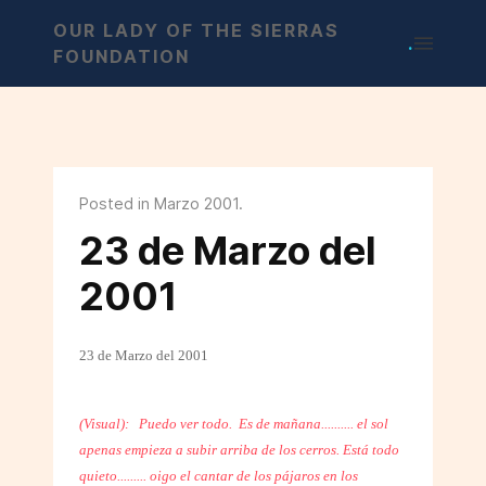
OUR LADY OF THE SIERRAS
.
FOUNDATION
Posted in Marzo 2001.
23 de Marzo del
2001
23 de Marzo del 2001
(Visual):
Puedo ver todo.
Es de mañana.......... el sol
apenas empieza a subir arriba de los cerros. Está todo
quieto......... oigo el cantar de los pájaros en los