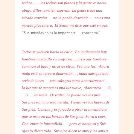
techos........ los techos son planos y la gente ve hacia
abajo. Ellos también esperan.
La gente tiene una
mirada extraña . . . no la puedo describir . . . no es una
mirada placentera. El Senor me dice que esté en paz.
“Sus
miradas no es lo importante . . . concentra.”
Todos se vuelven hacia la calle.
En la distancia hay
hombres a caballo en uniforme . . .creo que hombres
caminan al lado y atrás de ellos. Veo una luz.
Ahora
nada está en tercera dimensión . . . nada más que una
serie de luces . . . casi más gris como anteriormente . . .
la luz que se acerca es una luz suave, placentera
. . .O .
. . O . . . es Jesus. Descalzo. Le puedo ver los pies . . .
Sus pies son una sola herida. Puedo ver los huesos de
Sus pies. Camina y es forzado a pisar la inmundicia
que se mete en las heridas de Sus pies.
Se va a caer.
Cae
entre la inmundicia . . . pero ve hacia mí y Sus
ojos lo dicen todo. Sus ojos dicen te amo y los amo a