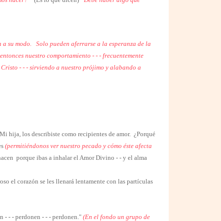
ón a su modo.
Solo pueden aferrarse a la esperanza de la
 entonces nuestro comportamiento - - - frecuentemente
Cristo - - - sirviendo a nuestro prójimo y alabando a
i hija, los describiste como recipientes de amor.
¿Porqué
es
(permitiéndonos ver nuestro pecado y cómo éste
afecta
hacen
porque ibas a inhalar el Amor Divino - - y el alma
so el corazón se les llenará lentamente con las partículas
 - - - perdonen - - - perdonen."
(En el fondo un grupo de