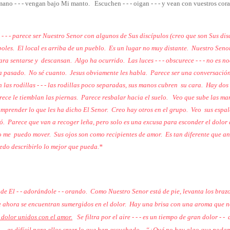
ano - - - vengan bajo Mi manto.
Escuchen - - - oigan - - - y vean con vuestros cor
r - - - parece ser Nuestro Senor con algunos de Sus discípulos (creo que son Sus dis
boles. El local es arriba de un pueblo. Es un lugar no muy distante. Nuestro Sen
ara sentarse y
descansan. Algo ha ocurrido. Las luces - - - obscurece - - - no es n
a pasado. No sé cuanto. Jesus obviamente les habla. Parece ser una conversación
 las rodillas - - - las rodillas poco separadas, sus manos cubren
su cara. Hay dos d
rece le tiemblan las piernas. Parece resbalar hacia el suelo.
Veo que sube las man
mprender lo que les ha dicho El Senor. Creo hay otros en el grupo. Veo
sus espa
ó.
Parece que van a recoger leña, pero solo es una excusa para esconder el dolor 
o me
puedo mover. Sus ojos son como recipientes de amor. Es tan diferente que an
edo describirlo lo mejor que pueda.*
de El - - adorándole - - orando. Como Nuestro Senor está de pie, levanta los brazo
que ahora se encuentran sumergidos en el dolor. Hay una brisa con una aroma que no
l dolor unidos con el amor.
Se filtra por el aire - - - es un tiempo de gran dolor - 
- - es difícil para ellos creer lo que han escuchado.
“¿Qué no hay algo que poda