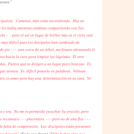
azones."
cípulos).
Caminan, más como ascendiendo. Hay un
or les habla mientras caminan compartiendo con Sus
oche -
- pero el sol en lugar de brillar más en el cielo está
 muy difícil pues los discípulos han cambiado de
e pie - - -
uno cerca de un árbol, sus brazos abrazando el
os hacia la cara para limpiar las lágrimas.
El otro
ldas. Parece que se dirigen a un lugar poco boscoso. Es
que sienten. Es
difícil ponerlo en palabras. Voltean
tes, es amor pero hay una
determinación en su cara. Sé
s y ora.
No me es permitido escuchar Su oración, pero
 reconozco - - - placentera
- - - pero no de una flor - - -
- de falta de comprensión. Los
discípulos están presentes
mos hacer?”
(Es lo que dicen)
“Debe haber algo que