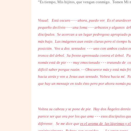
“Es tiempo, Mis hijitos, que vengan conmigo. Tomen Mi m
Visual:
Está oscuro - - - ahora, puedo ver. Es el atardece
pequeño declivio - - - una loma - - - arbustos y algunos
ár
discípulos. Se acercan a un lugar pedregoso apropiado p
más bajo. Las imágenes aun están claras pero el tiempo h
posición. Veo a dos
sentados - - - uno con ambos codos en
tronco del árbol. Su frente aprensada contra el árbol. Pa
nomás está de pie - - - muy emocionado - - - tratando de
co
difícil saber porque razón. - - Obscurece más y está más fri
hacia atrás y ven a Jesus aun sentado. Voltea hacia mí. N
que hay un mensaje en todo ésto pero por ahora nomás pu
Voltea su cabeza y se pone de pie. Hay dos Ángeles detrás 
parece ser que ora por los que ama - - - esos discípulos 
diferente.
Se me dice que
es el aroma de
las lágrimas y e
espiritualmente. Pobres, tan queridos -
- Le aman tanto - 