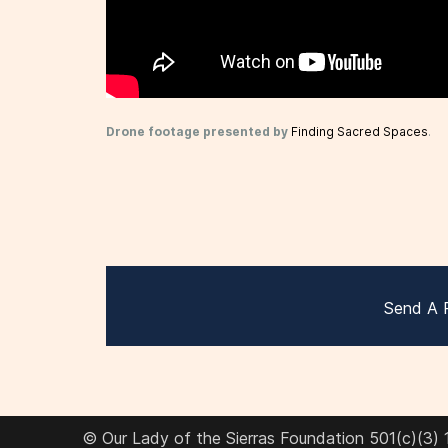
Drone footage presented by
Finding Sacred Spaces
.
Send A 
© Our Lady of the Sierras Foundation 501(c)(3)