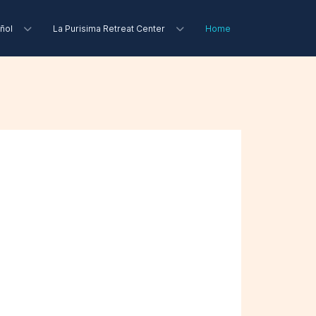
ñol
La Purisima Retreat Center
Home