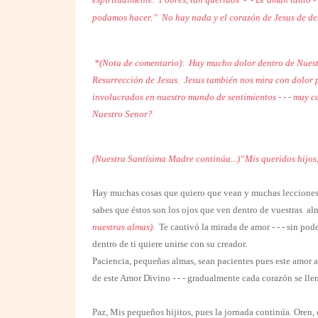
podamos hacer.” No hay nada y el corazón de Jesus de de
*(Nota de comentario):
Hay mucho dolor dentro de Nuest
Resurrección de Jesus. Jesus también nos mira con dolor p
involucrados en nuestro mundo de sentimientos - - - muy ca
Nuestro Senor?
(Nuestra Santísima Madre continúa...)“Mis queridos hijos
Hay muchas cosas que quiero que vean y muchas lecciones q
sabes que éstos son los ojos que ven dentro de vuestras a
nuestras almas).
Te cautivó la mirada de amor - - - sin pode
dentro de ti quiere unirse con su creador.
Paciencia, pequeñas almas, sean pacientes pues este amor a
de este Amor Divino - - - gradualmente cada corazón se lle
Paz, Mis pequeños hijitos, pues la jornada continúa.
Oren, 