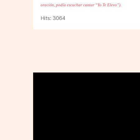
oración, podía escuchar cantar “Yo Te Elevo”).
Hits: 3064