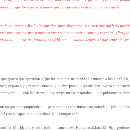
shace porque los ama pero quiere que comprendan el destino que Le espera.
ro Senor por sus discípulos amados
pues ellos también tienen que sufrir Su pasi
ues nosotros tenemos a nuestro favor saber que sufrió, murió y resucito. ¿Porqué
nsados, - - -
muy acalorados, con frió, etc.- - -cuando debemos estar centrados en
,
ue quiero que aprendan. ¿Qué fue lo que viste cuando Le miraste a los ojos? Tú, M
lmas y exponen y ven cada corazón y lo abre para que quede descubierto ante usted
r moverte - - -
con la certeza que si simplemente respirabas --- tus pulmones se des
un no pueden comprender - - - pero mientras continúan esta jornada de jubilo doloro
nará con la capacidad individual de la comprensión.
confíen, Mis hijitos, y sobre todo - - - amen a Mi Hijo y en aMaria Mi Hijo, perdonen