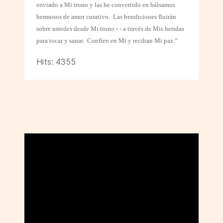
enviado a Mi trono y las he convertido en bálsamos
hermosos de amor curativo.
Las bendiciones fluirán
sobre ustedes desde Mi trono - - a través de Mis heridas
para tocar y sanar.
Confíen en Mi y reciban Mi paz.”
Hits: 4355