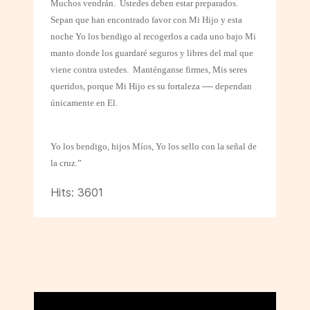
Muchos vendrán.
Ustedes deben estar preparados.
Sepan que han encontrado favor con Mi Hijo y esta
noche Yo los bendigo al recogerlos a cada uno bajo Mi
manto donde los guardaré seguros y libres del mal que
viene contra ustedes.
Manténganse firmes, Mis seres
queridos, porque Mi Hijo es su fortaleza ---- dependan
únicamente en El.
Yo los bendigo, hijos Míos, Yo los sello con la señal de
la cruz.”
Hits: 3601