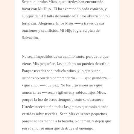
Sepan, queridos Míos, que ustedes han encontrado
favor con Mi Hijo.
El ha examinado cada corazón, y
aunque débil y falta de humildad, El los abraza con Su
fortaleza.
Alégrense, hijos Míos ----- a través de sus
oraciones y sacrificios, Mi Hijo logra Su plan de
Salvación.
No sean impedidos de su camino santo, porque lo que
viene, Mis pequeños, las palabras no pueden describir.
Porque ustedes son todavía niños, y lo que viene,
ustedes no pueden comprenderlo ------- que grandeza ---
- que amor ---- que paz.
Yo les urjo
ahora más que
nunca antes
---- sean vigilantes y sabios, hijos Míos,
porque la luz de estos tiempos pronto se obscurece.
Ustedes necesitarán todas las gracias que están siendo
vertidas sobre ustedes.
Sean Mis valientes pequeños
porque se les manda a la batalla. No teman, y dejen que
sea
el amor
su arma que destruya el enemigo.