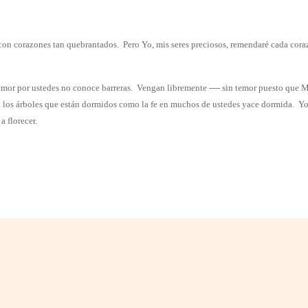
con corazones tan quebrantados.
Pero Yo, mis seres preciosos, remendaré cada cora
mor por ustedes no conoce barreras.
Vengan libremente ---- sin temor puesto que Mi
 en los árboles que están dormidos como la fe en muchos de ustedes yace dormida.
Yo
a florecer.