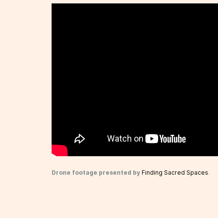
Drone footage presented by
Finding Sacred Spaces
.