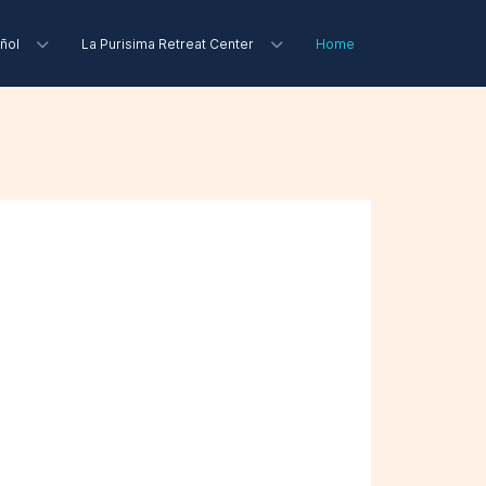
ñol
La Purisima Retreat Center
Home