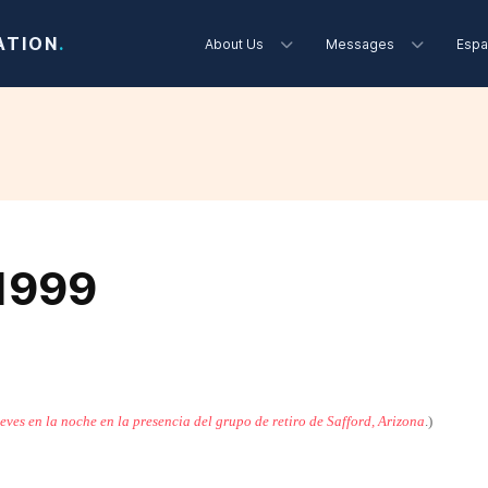
ATION
.
About Us
Messages
Espa
 1999
ueves en la noche en la presencia del grupo de retiro de Safford, Arizona
.)