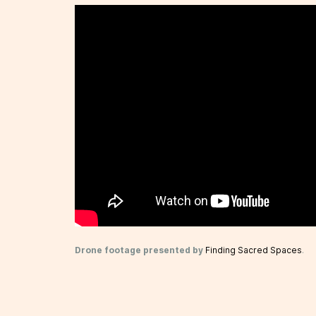
Drone footage presented by
Finding Sacred Spaces
.