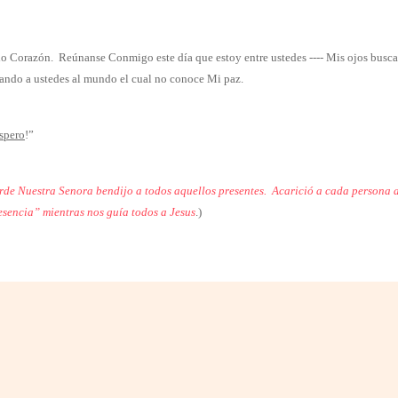
do Corazón.
Reúnanse Conmigo este día que estoy entre ustedes ---- Mis ojos busca
viando a ustedes al mundo el cual no conoce Mi paz.
espero
!”
arde Nuestra Senora bendijo a todos aquellos presentes.
Acarició a cada persona a
esencia” mientras nos guía todos a Jesus
.)