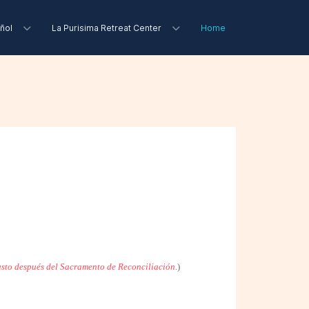
ñol
La Purisima Retreat Center
Home
usto después del Sacramento de Reconciliación
.)