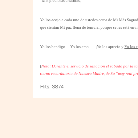
“Mis preciosas criaturas,
Yo los acojo a cada uno de ustedes cerca de Mi Más Sagra
que sientan Mi paz llena de ternura, porque se les está en
Yo los bendigo… Yo los amo….
¡Yo los aprecio y
Yo los 
(
Nota: Durante el servicio de sanación el sábado por la t
tierno recordatorio de Nuestra Madre, de Su “muy real pr
Hits: 3874