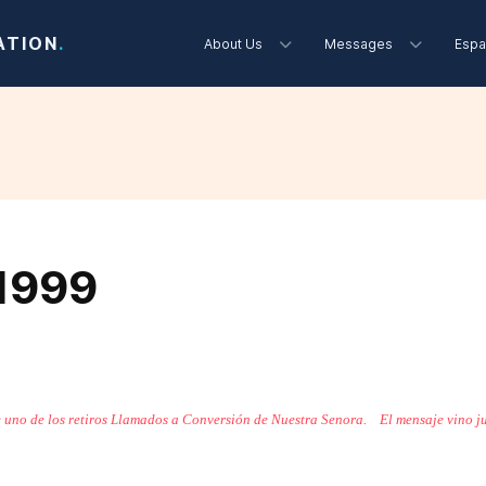
ATION
.
About Us
Messages
Espa
 1999
e uno de los retiros Llamados a Conversión de Nuestra Senora.
El mensaje vino j