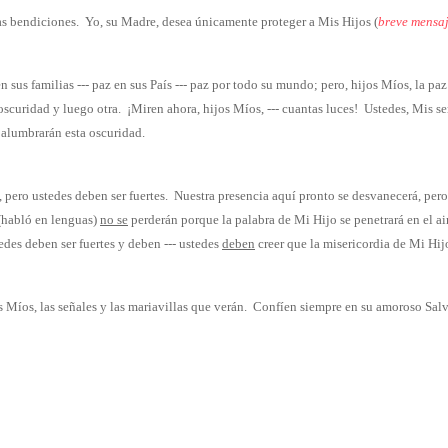
as bendiciones.
Yo, su Madre, desea únicamente proteger a Mis Hijos (
breve mensaj
n sus familias --- paz en sus País --- paz por todo su mundo; pero, hijos Míos, la p
 oscuridad y luego otra.
¡Miren ahora, hijos Míos, --- cuantas luces!
Ustedes, Mis ser
s alumbrarán esta oscuridad.
 pero ustedes deben ser fuertes.
Nuestra presencia aquí pronto se desvanecerá, pero
 (habló en lenguas)
no se
perderán porque la palabra de Mi Hijo se penetrará en el ai
edes deben ser fuertes y deben --- ustedes
deben
creer que la misericordia de Mi Hijo
 Míos, las señales y las mariavillas que verán.
Confíen siempre en su amoroso Salv