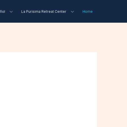
ñol
La Purisima Retreat Center
Home