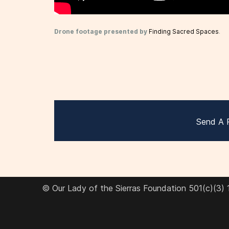
Drone footage presented by
Finding Sacred Spaces
.
Send A 
© Our Lady of the Sierras Foundation 501(c)(3)