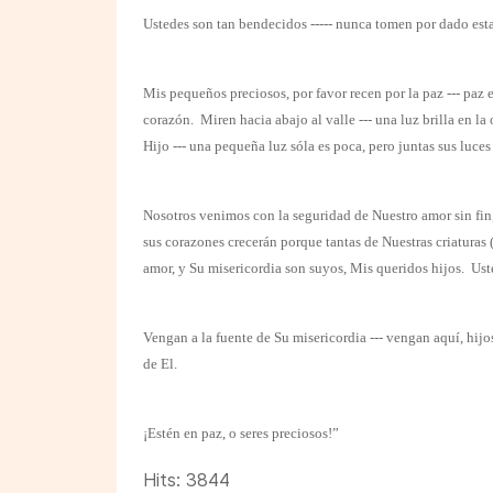
Ustedes son tan bendecidos ----- nunca tomen por dado est
Mis pequeños preciosos, por favor recen por la paz --- paz e
corazón.
Miren hacia abajo al valle --- una luz brilla en la
Hijo --- una pequeña luz sóla es poca, pero juntas sus luce
Nosotros venimos con la seguridad de Nuestro amor sin fin,
sus corazones crecerán porque tantas de Nuestras criaturas
amor, y Su misericordia son suyos, Mis queridos hijos.
Ust
Vengan a la fuente de Su misericordia --- vengan aquí, hijos
de El.
¡Estén en paz, o seres preciosos!”
Hits: 3844