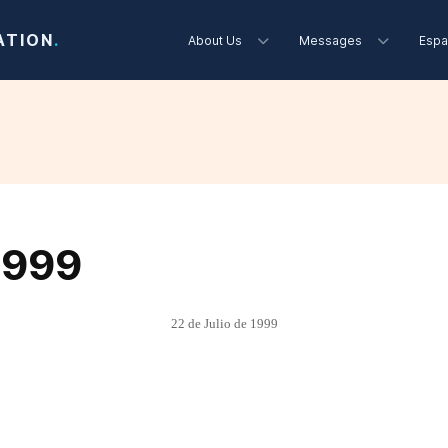
ATION
.
About Us
Messages
Espa
1999
22 de Julio de 1999