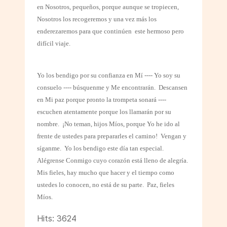
en Nosotros, pequeños, porque aunque se tropiecen,
Nosotros los recogeremos y una vez más los
enderezaremos para que continúen
este hermoso pero
difícil viaje.
Yo los bendigo por su confianza en Mí ---- Yo soy su
consuelo ---- búsquenme y Me encontrarán.
Descansen
en Mi paz porque pronto la trompeta sonará ----
escuchen atentamente porque los llamarán por su
nombre.
¡No teman, hijos Míos, porque Yo he ido al
frente de ustedes para prepararles el camino!
Vengan y
síganme.
Yo los bendigo este día tan especial.
Alégrense Conmigo cuyo corazón está lleno de alegría.
Mis fieles, hay mucho que hacer y el tiempo como
ustedes lo conocen, no está de su parte.
Paz, fieles
Míos.
Hits: 3624