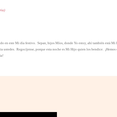
ria)
do en este Mi día festivo.
Sepan, hijos Míos, donde Yo estoy, ahí también está Mi 
ia ustedes.
Regocíjense, porque esta noche es Mi Hijo quien los bendice.
¡Hemos o
ia!