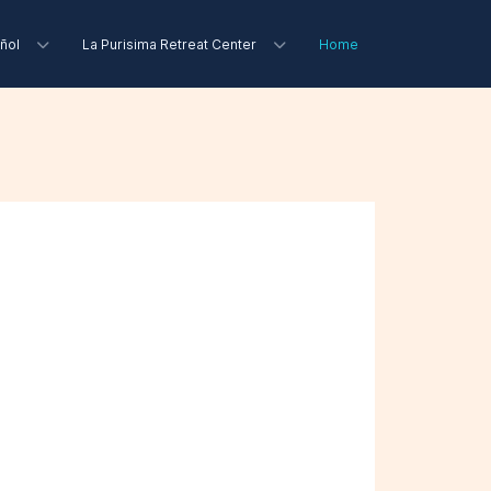
ñol
La Purisima Retreat Center
Home