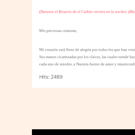
(Durante el Rosario de el Cañón viernes en la noche)
(Ma
Mis preciosas criaturas,
Mi corazón está lleno de alegría por todos los que han veni
Sus manos cicatrizadas por los clavos, las cuales tiende hac
cada uno de ustedes, a Nuestra fuente de amor y misericord
Hits: 2489