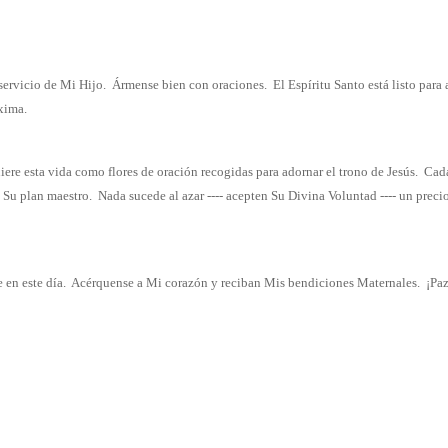
servicio de Mi Hijo.
Ármense bien con oraciones.
El Espíritu Santo está listo para
oxima.
iere esta vida como flores de oración recogidas para adornar el trono de Jesús.
Cada
 Su plan maestro.
Nada sucede al azar ---- acepten Su Divina Voluntad ---- un prec
 en este día.
Acérquense a Mi corazón y reciban Mis bendiciones Maternales.
¡Paz