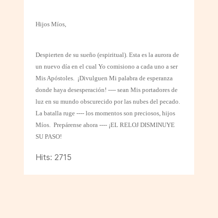
Hijos Míos,
Despierten de su sueño (espiritual). Esta es la aurora de
un nuevo día en el cual Yo comisiono a cada uno a ser
Mis Apóstoles.
¡Divulguen
Mi palabra de esperanza
donde haya desesperación! ---- sean Mis portadores de
luz en su mundo obscurecido por las nubes del pecado.
La batalla ruge ---- los momentos son preciosos, hijos
Míos.
Prepárense ahora ---- ¡EL RELOJ DISMINUYE
SU PASO!
Hits: 2715