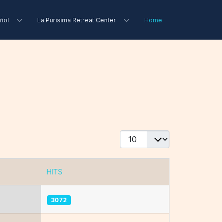
ñol
La Purisima Retreat Center
Home
Display #
HITS
3072