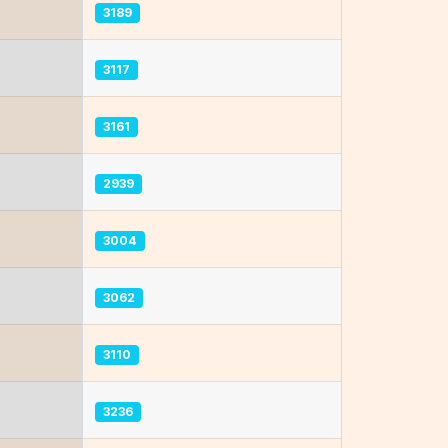
3189
3117
3161
2939
3004
3062
3110
3236