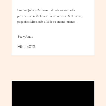
Los recojo bajo Mi manto donde encontrarán
protección en Mi Inmaculado corazón.
Se les ama,
pequeños Míos, más allá de su entendimiento.
Paz y Amor.
Hits: 4013