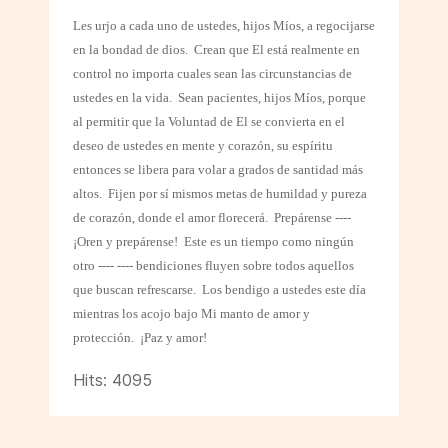
Les urjo a cada uno de ustedes, hijos Míos, a regocijarse
en la bondad de dios.
Crean que El está realmente en
control no importa cuales sean las circunstancias de
ustedes en la vida.
Sean pacientes, hijos Míos, porque
al permitir que la Voluntad de El se convierta en el
deseo de ustedes en mente y corazón, su espíritu
entonces se libera para volar a grados de santidad más
altos.
Fijen por sí mismos metas de humildad y pureza
de corazón, donde el amor florecerá.
Prepárense ----
¡Oren y prepárense!
Este es un tiempo como ningún
otro ---- ---- bendiciones fluyen sobre todos aquellos
que buscan refrescarse.
Los bendigo a ustedes este día
mientras los acojo bajo Mi manto de amor y
protección.
¡Paz y amor!
Hits: 4095