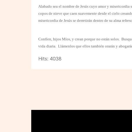
Alabado sea el nombre de Jesús cuyo amor y misericordia so
copos de nieve que caen suavemente desde el cielo creando 
misericordia de Jesús se derretirán dentro de su alma refres
Confíen, hijos Míos, y crean porque no están solos.
Busque
vida diaria.
Llámenlos que ellos también orarán y abogarán
Hits: 4038