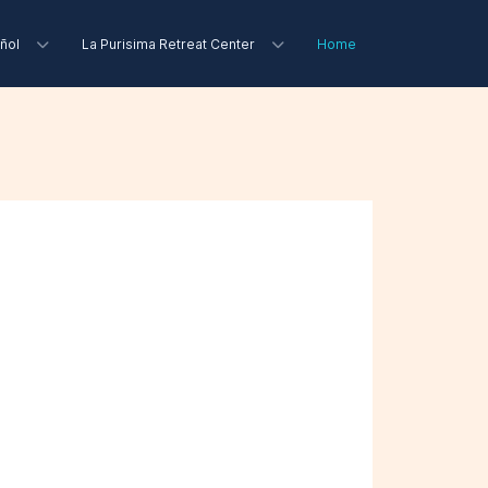
ñol
La Purisima Retreat Center
Home