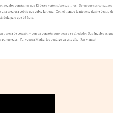
n regalos constantes que El desea verter sobre sus hijos.
Dejen que sus corazones 
una preciosa cobija que cubre la tierra.
Con el tiempo la nieve se derrite dentro de
cándola para que dé fruto.
n pureza de corazón y con un corazón puro vean a su alrededor. Sus ángeles asignado
 por ustedes.
Yo, vuestra Madre, los bendigo en este día.
¡Paz y amor!